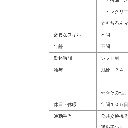
・掃除、洗
・レクリエ
☆もちろん
必要なスキル
不問
年齢
不問
勤務時間
シフト制
給与
月給 ２４
☆☆その他
休日・休暇
年間１０５
通勤手当
公共交通機
通勤手当と