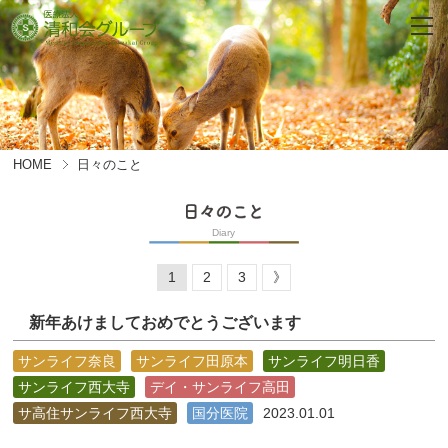
HOME
日々のこと
Diary
1
2
3
》
新年あけましておめでとうございます
サンライフ奈良
サンライフ田原本
サンライフ明日香
サンライフ西大寺
デイ・サンライフ高田
サ高住サンライフ西大寺
国分医院
2023.01.01